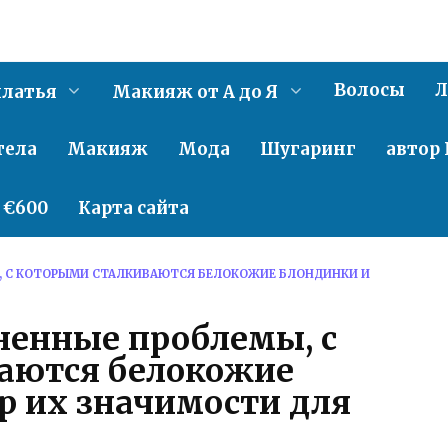
Волосы
Л
латья
Макияж от А до Я
тела
Макияж
Мода
Шугаринг
автор 
о €600
Карта сайта
, С КОТОРЫМИ СТАЛКИВАЮТСЯ БЕЛОКОЖИЕ БЛОНДИНКИ И
ненные проблемы, с
аются белокожие
р их значимости для