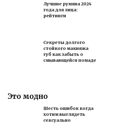
Лучшие румяна 2024
года для лица:
рейтинги
Секреты долгого
стойкого макияжа
губ как забыть о
смывающейся помаде
Это модно
Шесть ошибок когда
хотим выглядеть
сексуально