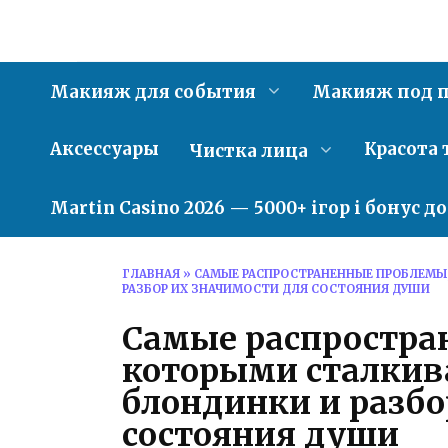
Перейти
к
содержанию
Макияж для события
Макияж под п
Аксессуары
Красота 
Чистка лица
Martin Casino 2026 — 5000+ ігор і бонус д
ГЛАВНАЯ
»
САМЫЕ РАСПРОСТРАНЕННЫЕ ПРОБЛЕМЫ
РАЗБОР ИХ ЗНАЧИМОСТИ ДЛЯ СОСТОЯНИЯ ДУШИ
Самые распростра
которыми сталкив
блондинки и разбо
состояния души