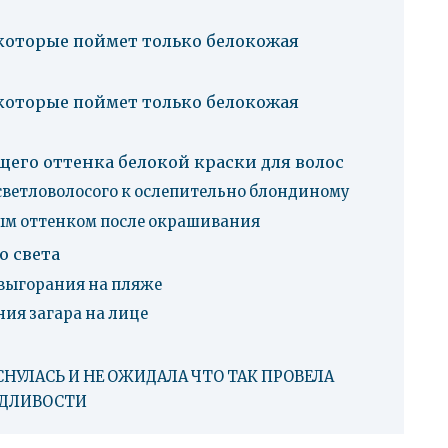
 которые поймет только белокожая
 которые поймет только белокожая
его оттенка белокой краски для волос
 светловолосого к ослепительно блондиному
ым оттенком после окрашивания
о света
 выгорания на пляже
ния загара на лице
СНУЛАСЬ И НЕ ОЖИДАЛА ЧТО ТАК ПРОВЕЛА
ЕДЛИВОСТИ