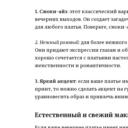
1. Смоки-айз
: этот классический ва
вечерних выходов. Он создает загад
для любого платья. Поверьте, смоки
2. Нежный розовый
: для более нежног
Они придают экспрессии глазам и 
хорошо сочетается с платьями пасте
женственности и романтичности.
3. Яркий акцент
: если ваше платье
принт, то можно сделать акцент на г
уравновесить образ и привлечь вни
Естественный и свежий мак
Если ваше вечернее платье имеет н