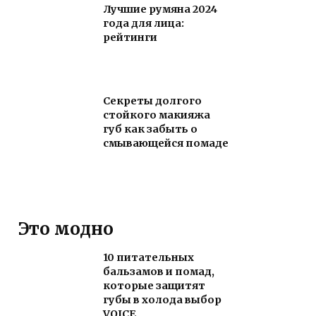
Лучшие румяна 2024
года для лица:
рейтинги
Секреты долгого
стойкого макияжа
губ как забыть о
смывающейся помаде
Это модно
10 питательных
бальзамов и помад,
которые защитят
губы в холода выбор
VOICE