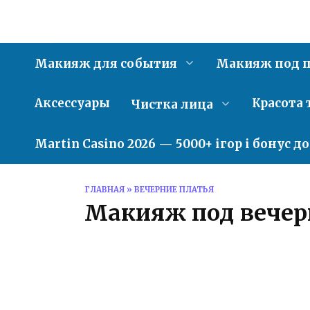
Перейти
к
содержанию
Макияж для события
Макияж под п
Аксессуары
Красота 
Чистка лица
Martin Casino 2026 — 5000+ ігор і бонус д
ГЛАВНАЯ
»
ВЕЧЕРНИЕ ПЛАТЬЯ
Макияж под вечер