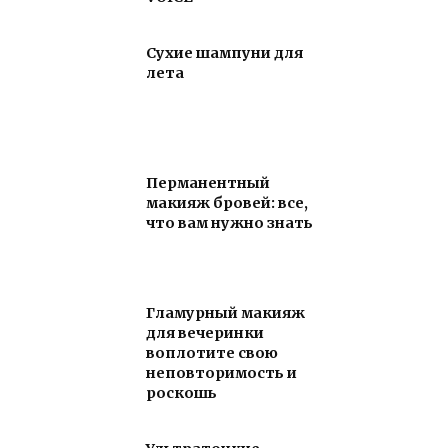
Сухие шампуни для
лета
Перманентный
макияж бровей: все,
что вам нужно знать
Гламурный макияж
для вечеринки
воплотите свою
неповторимость и
роскошь