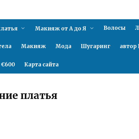
Волосы
Л
латья
Макияж от А до Я
тела
Макияж
Мода
Шугаринг
автор 
о €600
Карта сайта
ние платья