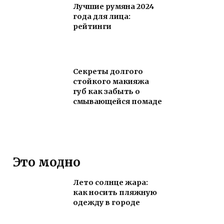
Лучшие румяна 2024
года для лица:
рейтинги
Секреты долгого
стойкого макияжа
губ как забыть о
смывающейся помаде
Это модно
Лето солнце жара:
как носить пляжную
одежду в городе