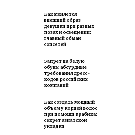
Как меняется
внешний образ
девушки при разных
позах и освещении:
главный обман
соцсетей
Запрет на белую
обувь: абсурдные
требования дресс-
кодов российских
компаний
Как создать мощный
объем у корней волос
при помощи крабика:
секрет азиатской
укладки