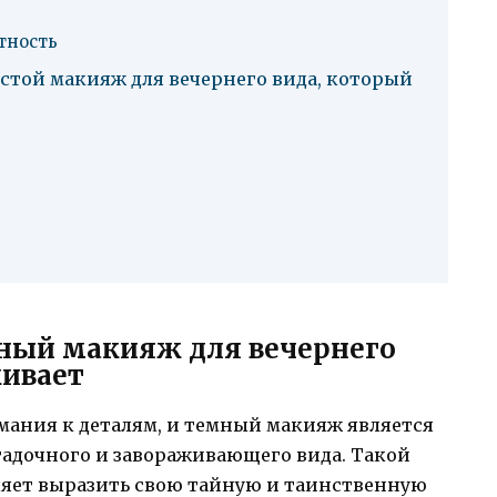
тность
устой макияж для вечернего вида, который
з
мный макияж для вечернего
живает
мания к деталям, и темный макияж является
гадочного и завораживающего вида. Такой
ляет выразить свою тайную и таинственную