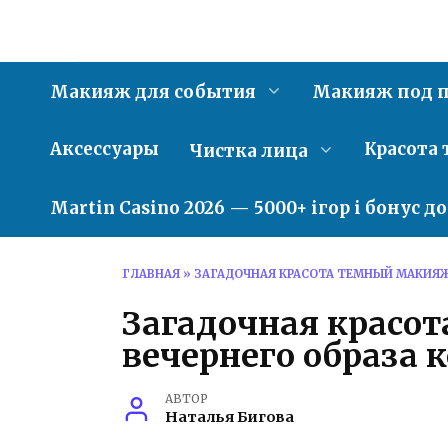
Перейти
к
содержанию
Макияж для события
Макияж под п
Аксессуары
Красота 
Чистка лица
Martin Casino 2026 — 5000+ ігор і бонус д
ГЛАВНАЯ
»
ЗАГАДОЧНАЯ КРАСОТА ТЕМНЫЙ МАКИЯЖ
Загадочная красо
вечернего образа 
АВТОР
Наталья Бигова