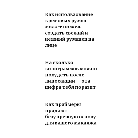
Как использование
кремовых румян
может помочь
создать свежий и
нежный румянец на
лице
На сколько
килограммов можно
похудеть после
липосакции — эта
цифра тебя поразит
Как праймеры
придают
безупречную основу
для вашего макияжа