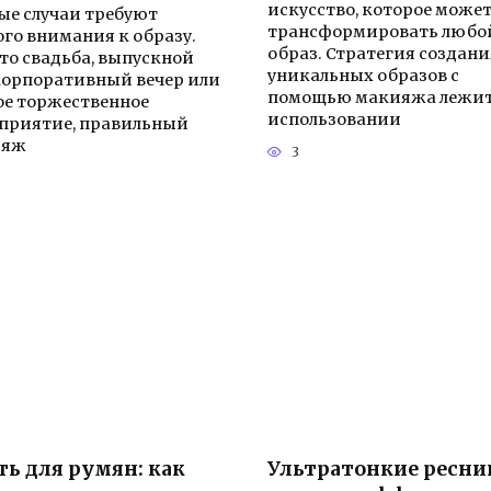
искусство, которое може
ые случаи требуют
трансформировать любо
ого внимания к образу.
образ. Стратегия создани
 то свадьба, выпускной
уникальных образов с
 корпоративный вечер или
помощью макияжа лежит
ое торжественное
использовании
приятие, правильный
ияж
3
ть для румян: как
Ультратонкие ресн