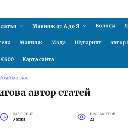
Волосы
Л
латья
Макияж от А до Я
тела
Макияж
Мода
Шугаринг
автор 
о €600
Карта сайта
Й САЙТА ALGOL
игова автор статей
НА ЧТЕНИЕ
ПРОСМОТРОВ
3 мин
22