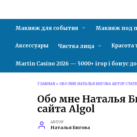
Перейти
к
содержанию
Макияж для события
Макияж под п
Аксессуары
Красота 
Чистка лица
Martin Casino 2026 — 5000+ ігор і бонус д
ГЛАВНАЯ
»
ОБО МНЕ НАТАЛЬЯ БИГОВА АВТОР СТАТЕ
Обо мне Наталья Б
сайта Algol
АВТОР
Наталья Бигова