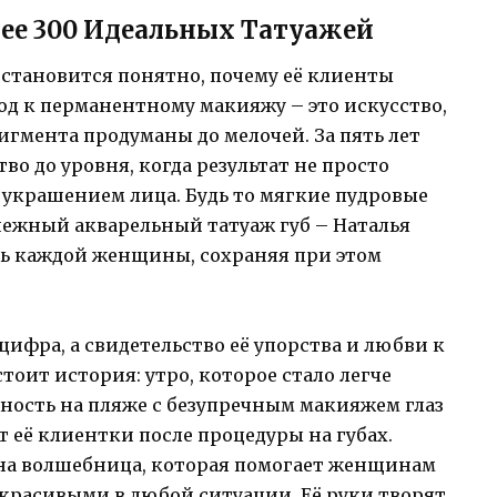
лее 300 Идеальных Татуажей
и становится понятно, почему её клиенты
ход к перманентному макияжу – это искусство,
игмента продуманы до мелочей. За пять лет
во до уровня, когда результат не просто
м украшением лица. Будь то мягкие пудровые
нежный акварельный татуаж губ – Наталья
ь каждой женщины, сохраняя при этом
 цифра, а свидетельство её упорства и любви к
тоит история: утро, которое стало легче
ность на пляже с безупречным макияжем глаз
её клиентки после процедуры на губах.
она волшебница, которая помогает женщинам
 красивыми в любой ситуации. Её руки творят