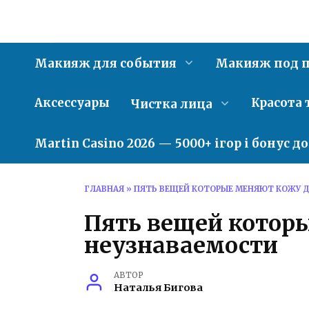
Перейти
к
содержанию
Макияж для события
Макияж под п
Аксессуары
Красота 
Чистка лица
Martin Casino 2026 — 5000+ ігор і бонус д
ГЛАВНАЯ
»
ПЯТЬ ВЕЩЕЙ КОТОРЫЕ МЕНЯЮТ КОЖУ 
Пять вещей котор
неузнаваемости
АВТОР
Наталья Бигова