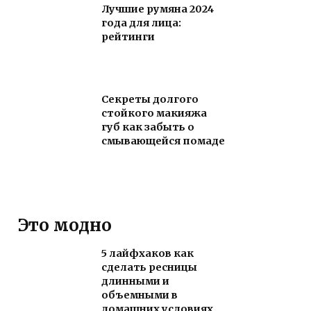
Лучшие румяна 2024
года для лица:
рейтинги
Секреты долгого
стойкого макияжа
губ как забыть о
смывающейся помаде
Это модно
5 лайфхаков как
сделать ресницы
длинными и
объемными в
домашних условиях