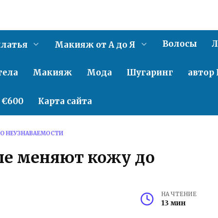
Волосы
Л
латья
Макияж от А до Я
тела
Макияж
Мода
Шугаринг
автор 
о €600
Карта сайта
ДО НЕУЗНАВАЕМОСТИ
ые меняют кожу до
НА ЧТЕНИЕ
13 мин