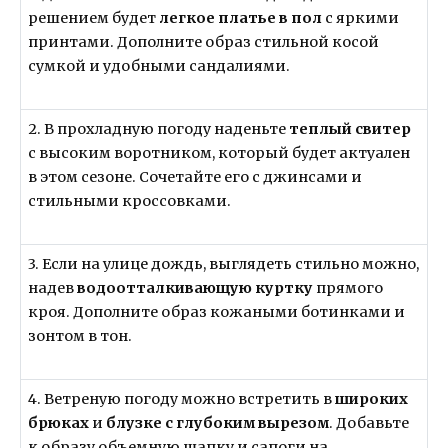
решением будет
легкое платье в пол
с яркими
принтами. Дополните образ стильной косой
сумкой и удобными сандалиями.
2. В прохладную погоду наденьте
теплый свитер
с высоким воротником, который будет актуален
в этом сезоне. Сочетайте его с джинсами и
стильными кроссовками.
3. Если на улице дождь, выглядеть стильно можно,
надев
водоотталкивающую куртку
прямого
кроя. Дополните образ кожаными ботинками и
зонтом в тон.
4. Ветреную погоду можно встретить в
широких
брюках
и
блузке с глубоким вырезом
. Добавьте
к образу объемную шапку и сапоги на