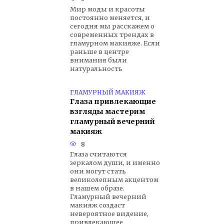
Мир моды и красоты
постоянно меняется, и
сегодня мы расскажем о
современных трендах в
гламурном макияже. Если
раньше в центре
внимания были
натуральность
ГЛАМУРНЫЙ МАКИЯЖ
Глаза привлекающие
взгляды мастерим
гламурный вечерний
макияж
8
Глаза считаются
зеркалом души, и именно
они могут стать
великолепным акцентом
в нашем образе.
Гламурный вечерний
макияж создаст
невероятное видение,
привлекающее