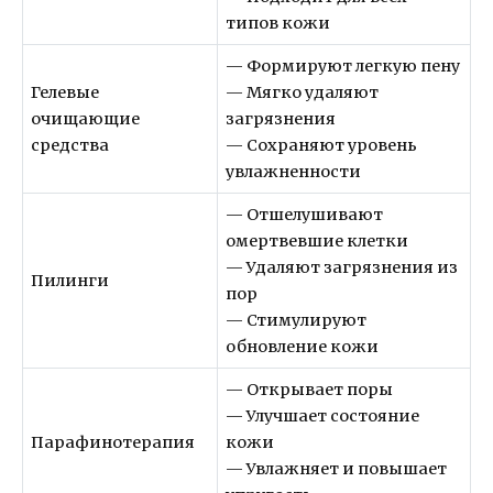
типов кожи
— Формируют легкую пену
Гелевые
— Мягко удаляют
очищающие
загрязнения
средства
— Сохраняют уровень
увлажненности
— Отшелушивают
омертвевшие клетки
— Удаляют загрязнения из
Пилинги
пор
— Стимулируют
обновление кожи
— Открывает поры
— Улучшает состояние
Парафинотерапия
кожи
— Увлажняет и повышает