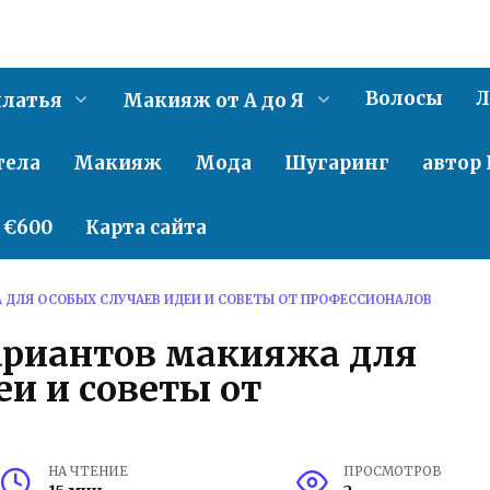
Волосы
Л
латья
Макияж от А до Я
тела
Макияж
Мода
Шугаринг
автор 
о €600
Карта сайта
 ДЛЯ ОСОБЫХ СЛУЧАЕВ ИДЕИ И СОВЕТЫ ОТ ПРОФЕССИОНАЛОВ
ариантов макияжа для
еи и советы от
НА ЧТЕНИЕ
ПРОСМОТРОВ