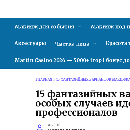
Перейти
к
содержанию
Макияж для события
Макияж под п
Аксессуары
Красота 
Чистка лица
Martin Casino 2026 — 5000+ ігор і бонус д
ГЛАВНАЯ
»
15 ФАНТАЗИЙНЫХ ВАРИАНТОВ МАКИЯЖА
15 фантазийных в
особых случаев ид
профессионалов
АВТОР