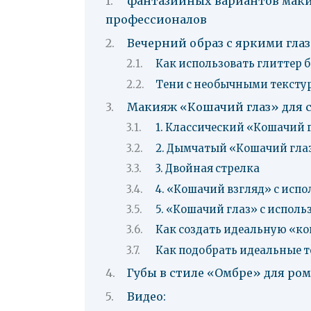
фантазийных вариантов макия
профессионалов
Вечерний образ с яркими гла
Как использовать глиттер 
Тени с необычными тексту
Макияж «Кошачий глаз» для с
1. Классический «Кошачий 
2. Дымчатый «Кошачий гла
3. Двойная стрелка
4. «Кошачий взгляд» с исп
5. «Кошачий глаз» с исполь
Как создать идеальную «к
Как подобрать идеальные 
Губы в стиле «Омбре» для ро
Видео: