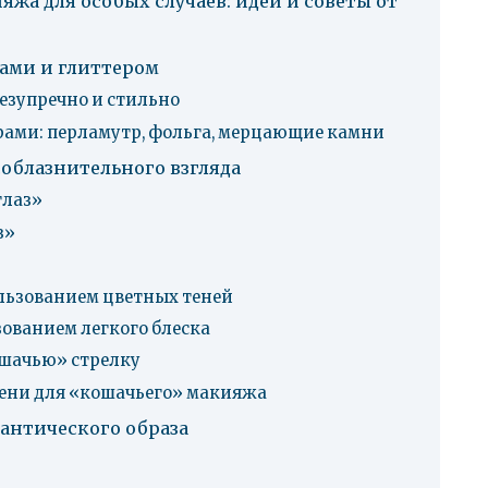
жа для особых случаев: идеи и советы от
зами и глиттером
безупречно и стильно
рами: перламутр, фольга, мерцающие камни
облазнительного взгляда
глаз»
з»
ользованием цветных теней
зованием легкого блеска
ошачью» стрелку
тени для «кошачьего» макияжа
мантического образа