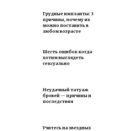
Грудные импланты: 3
причины, почему их
можно поставить в
любом возрасте
Шесть ошибок когда
хотим выглядеть
сексуально
Неудачный татуаж
бровей — причины и
последствия
Учитесь на звездных