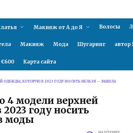
Волосы
Л
латья
Макияж от А до Я
тела
Макияж
Мода
Шугаринг
автор 
о €600
Карта сайта
Й ОДЕЖДЫ, КОТОРУЮ В 2023 ГОДУ НОСИТЬ НЕЛЬЗЯ — ВЫШЛА
о 4 модели верхней
 2023 году носить
з моды
НА ЧТЕНИЕ