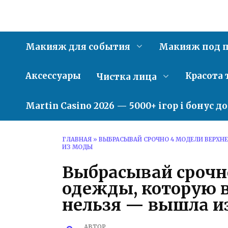
Перейти
к
содержанию
Макияж для события
Макияж под п
Аксессуары
Красота 
Чистка лица
Martin Casino 2026 — 5000+ ігор і бонус д
ГЛАВНАЯ
»
ВЫБРАСЫВАЙ СРОЧНО 4 МОДЕЛИ ВЕРХНЕ
ИЗ МОДЫ
Выбрасывай срочн
одежды, которую в
нельзя — вышла и
АВТОР