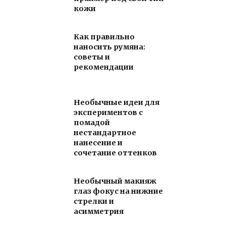
кожи
Как правильно
наносить румяна:
советы и
рекомендации
Необычные идеи для
экспериментов с
помадой
нестандартное
нанесение и
сочетание оттенков
Необычный макияж
глаз фокус на нижние
стрелки и
асимметрия