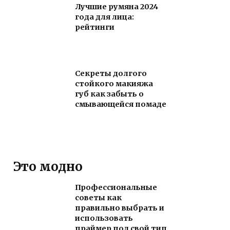
Лучшие румяна 2024
года для лица:
рейтинги
Секреты долгого
стойкого макияжа
губ как забыть о
смывающейся помаде
Это модно
Профессиональные
советы как
правильно выбрать и
использовать
праймер под свой тип