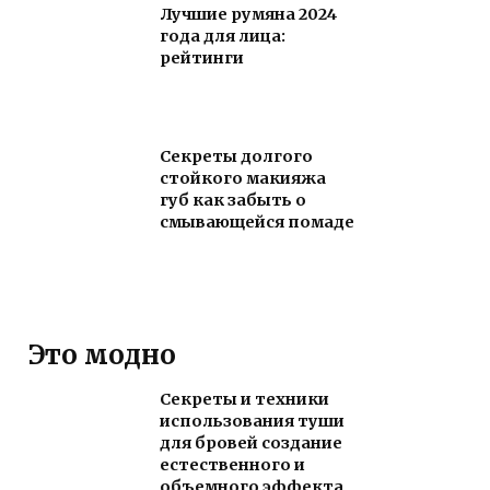
Лучшие румяна 2024
года для лица:
рейтинги
Секреты долгого
стойкого макияжа
губ как забыть о
смывающейся помаде
Это модно
Секреты и техники
использования туши
для бровей создание
естественного и
объемного эффекта