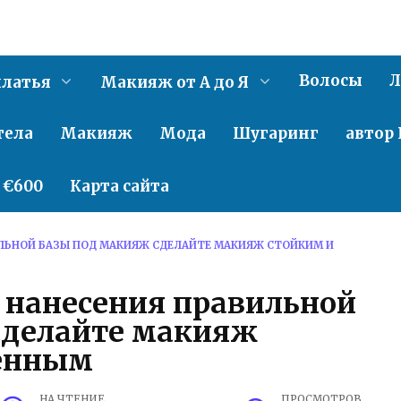
Волосы
Л
латья
Макияж от А до Я
тела
Макияж
Мода
Шугаринг
автор 
о €600
Карта сайта
ИЛЬНОЙ БАЗЫ ПОД МАКИЯЖ СДЕЛАЙТЕ МАКИЯЖ СТОЙКИМ И
 нанесения правильной
сделайте макияж
венным
НА ЧТЕНИЕ
ПРОСМОТРОВ