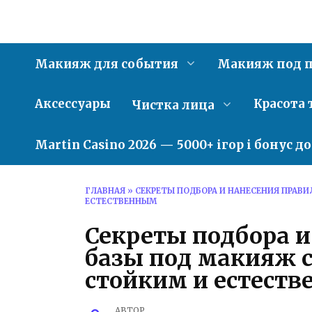
Перейти
к
содержанию
Макияж для события
Макияж под п
Аксессуары
Красота 
Чистка лица
Martin Casino 2026 — 5000+ ігор і бонус д
ГЛАВНАЯ
»
СЕКРЕТЫ ПОДБОРА И НАНЕСЕНИЯ ПРАВ
ЕСТЕСТВЕННЫМ
Секреты подбора и
базы под макияж 
стойким и естест
АВТОР