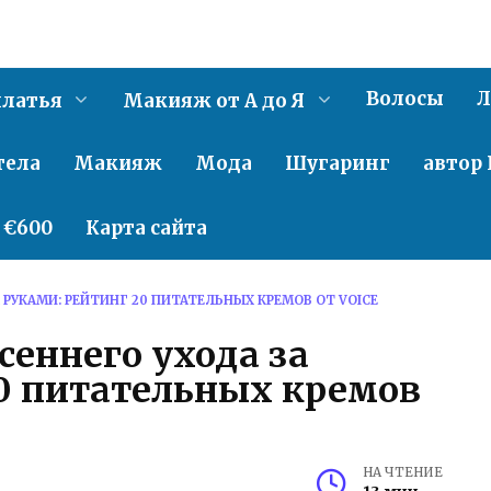
Волосы
Л
латья
Макияж от А до Я
тела
Макияж
Мода
Шугаринг
автор 
о €600
Карта сайта
 РУКАМИ: РЕЙТИНГ 20 ПИТАТЕЛЬНЫХ КРЕМОВ ОТ VOICE
сеннего ухода за
20 питательных кремов
НА ЧТЕНИЕ