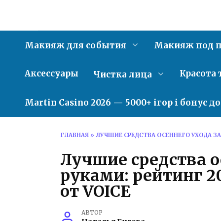
Перейти
к
содержанию
Макияж для события
Макияж под п
Аксессуары
Красота 
Чистка лица
Martin Casino 2026 — 5000+ ігор і бонус д
ГЛАВНАЯ
»
ЛУЧШИЕ СРЕДСТВА ОСЕННЕГО УХОДА ЗА
Лучшие средства о
руками: рейтинг 
от VOICE
АВТОР