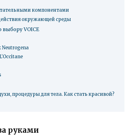
питательными компонентами
здействия окружающей среды
о выбору VOICE
 Neutrogena
’Occitane
s
духи, процедуры для тела. Как стать красивой?
за руками