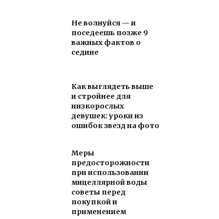
Не волнуйся — и
поседеешь позже 9
важных фактов о
седине
Как выглядеть выше
и стройнее для
низкорослых
девушек: уроки из
ошибок звезд на фото
Меры
предосторожности
при использовании
мицеллярной воды
советы перед
покупкой и
применением