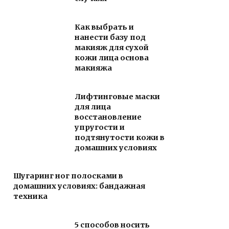
Как выбрать и
нанести базу под
макияж для сухой
кожи лица основа
макияжа
Лифтинговые маски
для лица
восстановление
упругости и
подтянутости кожи в
домашних условиях
Шугаринг ног полосками в
домашних условиях: бандажная
техника
5 способов носить