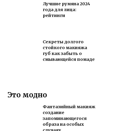
Лучшие румяна 2024
года для лица:
рейтинги
Секреты долгого
стойкого макияжа
губ как забыть о
смывающейся помаде
Это модно
Фантазийный макияж
создание
запоминающегося
образа на особых
случаях