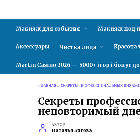
Перейти
к
содержанию
Макияж для события
Макияж под п
Аксессуары
Красота 
Чистка лица
Martin Casino 2026 — 5000+ ігор і бонус д
ГЛАВНАЯ
»
СЕКРЕТЫ ПРОФЕССИОНАЛЬНЫХ ВИЗАЖИ
Секреты професси
неповторимый дне
АВТОР
Наталья Бигова