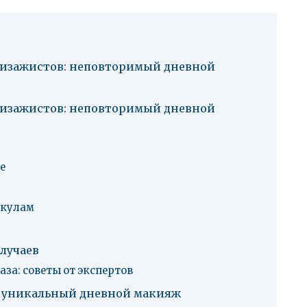
изажистов: неповторимый дневной
изажистов: неповторимый дневной
е
скулам
лучаев
за: советы от экспертов
т уникальный дневной макияж