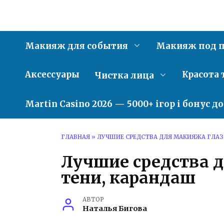
Перейти
к
содержанию
Макияж для события
Макияж под п
Аксессуары
Красота 
Чистка лица
Martin Casino 2026 — 5000+ ігор і бонус д
ГЛАВНАЯ
»
ЛУЧШИЕ СРЕДСТВА ДЛЯ МАКИЯЖА ГЛАЗ:
Лучшие средства д
тени, карандаш
АВТОР
Наталья Бигова