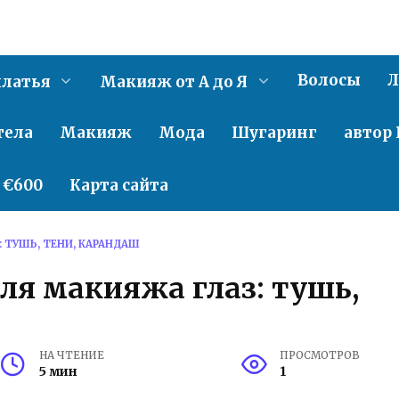
Волосы
Л
латья
Макияж от А до Я
тела
Макияж
Мода
Шугаринг
автор 
о €600
Карта сайта
 ТУШЬ, ТЕНИ, КАРАНДАШ
ля макияжа глаз: тушь,
НА ЧТЕНИЕ
ПРОСМОТРОВ
5 мин
1