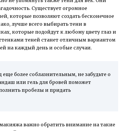
но не упомянуть также тени для век. Они
агадочность. Существует огромное
ней, которые позволяют создать бесконечное
ако, лучше всего выбирать тени в
ах, которые подойдут к любому цвету глаз и
оттенками теней станет отличным вариантом
й на каждый день и особые случаи.
д еще более соблазнительным, не забудьте о
ндаш или гель для бровей поможет
полнить пробелы и придать
 макияжа важно обратить внимание на такие