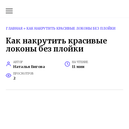
Перейти
к
содержанию
ГЛАВНАЯ
»
КАК НАКРУТИТЬ КРАСИВЫЕ ЛОКОНЫ БЕЗ ПЛОЙКИ
Как накрутить красивые
локоны без плойки
АВТОР
НА ЧТЕНИЕ
Наталья Бигова
11 мин
ПРОСМОТРОВ
2