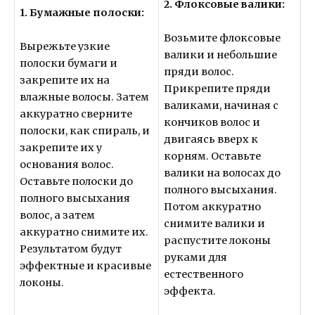
2. Флоксовые валики:
1. Бумажные полоски:
Возьмите флоксовые
Вырежьте узкие
валики и небольшие
полоски бумаги и
пряди волос.
закрепите их на
Прикрепите пряди
влажные волосы. Затем
валиками, начиная с
аккуратно сверните
кончиков волос и
полоски, как спираль, и
двигаясь вверх к
закрепите их у
корням. Оставьте
основания волос.
валики на волосах до
Оставьте полоски до
полного высыхания.
полного высыхания
Потом аккуратно
волос, а затем
снимите валики и
аккуратно снимите их.
распустите локоны
Результатом будут
руками для
эффектные и красивые
естественного
локоны.
эффекта.