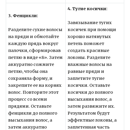
4. Тугие косички:
3. Фенцикли:
Завязывание тугих
Разделите сухие волосы
косичек при помощи
на пряди и обмотайте
хорошо натянутых
каждую прядь вокруг
петель поможет
палочки, сформировав
создать красивые
петлю в виде «8». Затем
локоны. Разделите
аккуратно сожмите
влажные волосы на
петлю, чтобы она
равные пряди и
сохраняла форму, и
заплетите тугие
закрепите ее на корнях
косички. Оставьте
волос. Повторите этот
косички до полного
процесс со всеми
высыхания волос, а
прядями. Оставьте
затем развяжите их.
фенцикли до полного
Результатом будут
высыхания волос, а
эффектные локоны, а
затем аккуратно
заплетенная часть