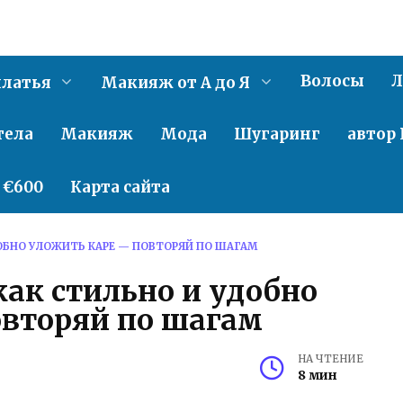
Волосы
Л
латья
Макияж от А до Я
тела
Макияж
Мода
Шугаринг
автор 
о €600
Карта сайта
ОБНО УЛОЖИТЬ КАРЕ — ПОВТОРЯЙ ПО ШАГАМ
ак стильно и удобно
овторяй по шагам
НА ЧТЕНИЕ
8 мин