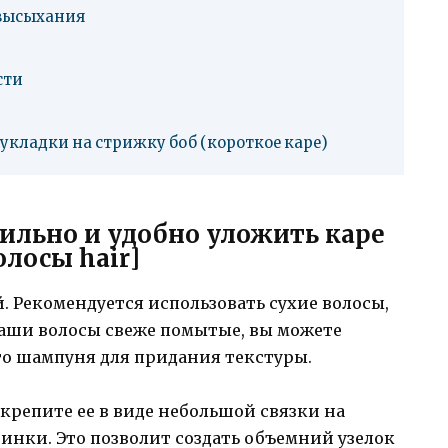
 высыхания
сти
 укладки на стрижку боб (короткое каре)
тильно и удобно уложить каре
олосы hair]
й. Рекомендуется использовать сухие волосы,
ваши волосы свеже помытые, вы можете
го шампуня для придания текстуры.
акрепите ее в виде небольшой связки на
инки. Это позволит создать объемний узелок