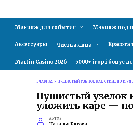
Перейти
к
содержанию
Макияж для события
Макияж под п
Аксессуары
Красота 
Чистка лица
Martin Casino 2026 — 5000+ ігор і бонус д
ГЛАВНАЯ
»
ПУШИСТЫЙ УЗЕЛОК КАК СТИЛЬНО И УД
Пушистый узелок к
уложить каре — п
АВТОР
Наталья Бигова