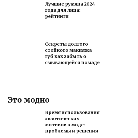
Лучшие румяна 2024
года для лица:
рейтинги
Секреты долгого
стойкого макияжа
губ как забыть о
смывающейся помаде
Это модно
Бремя использования
экзотических
мотивов в моде:
проблемы и решения