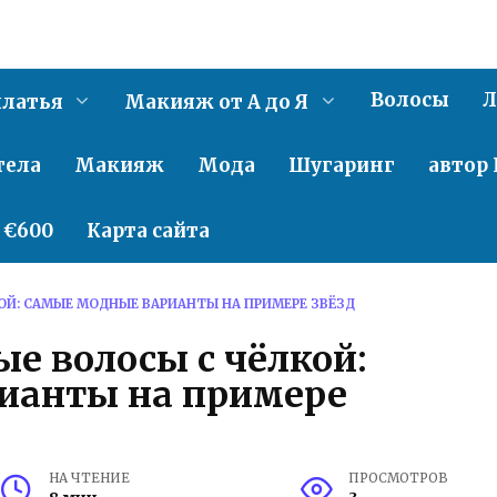
Волосы
Л
латья
Макияж от А до Я
тела
Макияж
Мода
Шугаринг
автор 
о €600
Карта сайта
ОЙ: САМЫЕ МОДНЫЕ ВАРИАНТЫ НА ПРИМЕРЕ ЗВЁЗД
е волосы с чёлкой:
ианты на примере
НА ЧТЕНИЕ
ПРОСМОТРОВ