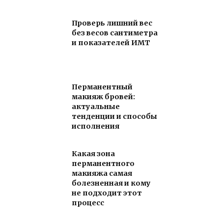
Проверь лишний вес
без весов сантиметра
и показателей ИМТ
Перманентный
макияж бровей:
актуальные
тенденции и способы
исполнения
Какая зона
перманентного
макияжа самая
болезненная и кому
не подходит этот
процесс