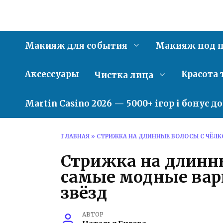
Перейти
к
содержанию
Макияж для события
Макияж под п
Аксессуары
Красота 
Чистка лица
Martin Casino 2026 — 5000+ ігор і бонус д
ГЛАВНАЯ
»
СТРИЖКА НА ДЛИННЫЕ ВОЛОСЫ С ЧЁЛК
Стрижка на длинны
самые модные вар
звёзд
АВТОР