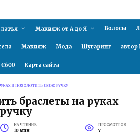
Волосы
Л
латья
Макияж от А до Я
тела
Макияж
Мода
Шугаринг
автор 
о €600
Карта сайта
РУКАХ И ПОЗОЛОТИТЬ СВОЮ РУЧКУ
ить браслеты на руках
 ручку
НА ЧТЕНИЕ
ПРОСМОТРОВ
10 мин
7