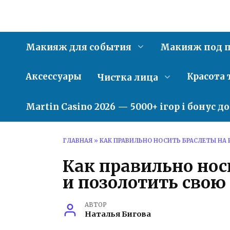
Перейти
к
содержанию
Макияж для события
Макияж под п
Аксессуары
Красота 
Чистка лица
Martin Casino 2026 — 5000+ ігор і бонус д
ГЛАВНАЯ
»
КАК ПРАВИЛЬНО НОСИТЬ БРАСЛЕТЫ НА 
Как правильно нос
и позолотить свою
АВТОР
Наталья Бигова