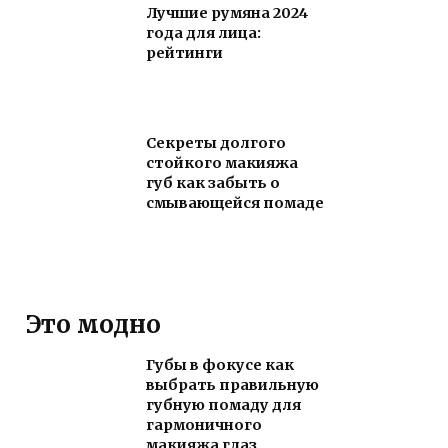
Лучшие румяна 2024
года для лица:
рейтинги
Секреты долгого
стойкого макияжа
губ как забыть о
смывающейся помаде
Это модно
Губы в фокусе как
выбрать правильную
губную помаду для
гармоничного
макияжа глаз