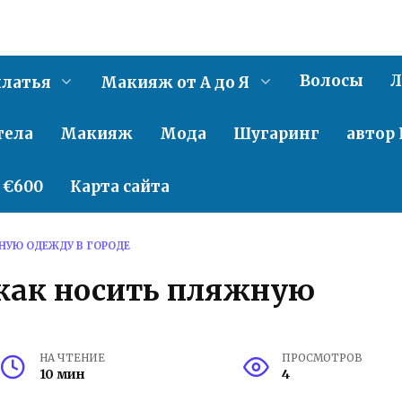
Волосы
Л
латья
Макияж от А до Я
тела
Макияж
Мода
Шугаринг
автор 
о €600
Карта сайта
НУЮ ОДЕЖДУ В ГОРОДЕ
 как носить пляжную
НА ЧТЕНИЕ
ПРОСМОТРОВ
10 мин
4