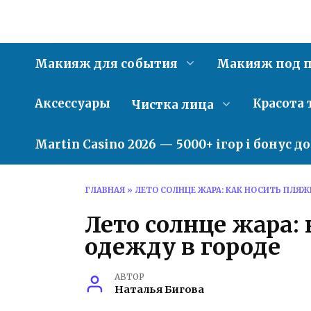
Перейти
к
содержанию
Макияж для события
Макияж под п
Аксессуары
Красота 
Чистка лица
Martin Casino 2026 — 5000+ ігор і бонус д
ГЛАВНАЯ
»
ЛЕТО СОЛНЦЕ ЖАРА: КАК НОСИТЬ ПЛЯЖ
Лето солнце жара:
одежду в городе
АВТОР
Наталья Бигова