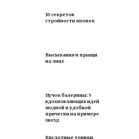
10 секретов
стройности японок
Высыпания и прыщи
на лице
Пучок балерины: 5
вдохновляющих идей
модной и удобной
прически на примере
звезд
Кислотные тоники,