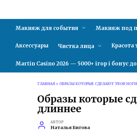
Перейти
к
содержанию
Макияж для события
Макияж под п
Аксессуары
Красота 
Чистка лица
Martin Casino 2026 — 5000+ ігор і бонус д
ГЛАВНАЯ
»
ОБРАЗЫ КОТОРЫЕ СДЕЛАЮТ ТВОИ НОГИ
Образы которые сд
длиннее
АВТОР
Наталья Бигова