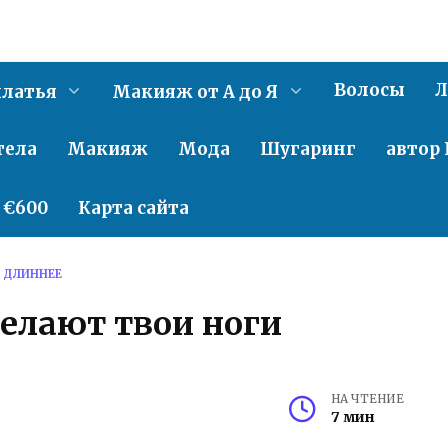
Волосы
Л
латья
Макияж от А до Я
тела
Макияж
Мода
Шугаринг
автор 
о €600
Карта сайта
 ДЛИННЕЕ
елают твои ноги
НА ЧТЕНИЕ
7 мин