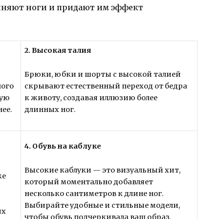
иняют ноги и придают им эффект
2. Высокая талия
Брюки, юбки и шорты с высокой талией
ного
скрывают естественный переход от бедра
ную
к животу, создавая иллюзию более
нее.
длинных ног.
4. Обувь на каблуке
Высокие каблуки — это визуальный хит,
же
который моментально добавляет
несколько сантиметров к длине ног.
Выбирайте удобные и стильные модели,
их
чтобы обувь подчеркивала ваш образ.