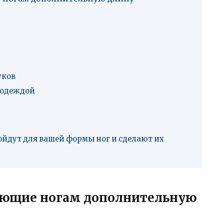
уков
с одеждой
ойдут для вашей формы ног и сделают их
ающие ногам дополнительную