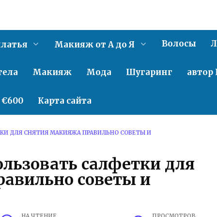
Волосы
Л
латья
Макияж от А до Я
тела
Макияж
Мода
Шугаринг
автор 
о €600
Карта сайта
ТКИ ДЛЯ СНЯТИЯ МАКИЯЖА ПРАВИЛЬНО СОВЕТЫ И
ользовать салфетки для
равильно советы и
НА ЧТЕНИЕ
ПРОСМОТРОВ