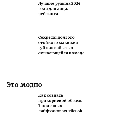
Лучшие румяна 2024
года для лица:
рейтинги
Секреты долгого
стойкого макияжа
губ как забыть о
смывающейся помаде
Это модно
Как создать
прикорневой объем:
7 полезных
лайфхаков из TikTok