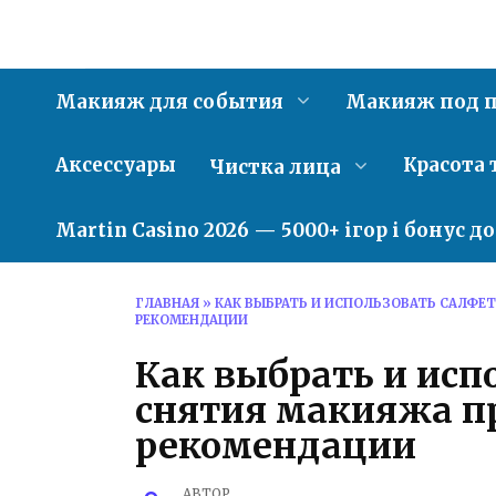
Перейти
к
содержанию
Макияж для события
Макияж под п
Аксессуары
Красота 
Чистка лица
Martin Casino 2026 — 5000+ ігор і бонус д
ГЛАВНАЯ
»
КАК ВЫБРАТЬ И ИСПОЛЬЗОВАТЬ САЛФЕ
РЕКОМЕНДАЦИИ
Как выбрать и исп
снятия макияжа п
рекомендации
АВТОР