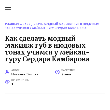
Перейти
к
содержанию
ГЛАВНАЯ
»
КАК СДЕЛАТЬ МОДНЫЙ МАКИЯЖ ГУБ В НЮДОВЫХ
ТОНАХ УЧИМСЯ У МЕЙКАП-ГУРУ СЕРДАРА КАМБАРОВА
Как сделать модный
макияж губ в нюдовых
тонах учимся у мейкап-
гуру Сердара Камбарова
АВТОР
НА ЧТЕНИЕ
Наталья Бигова
9 мин
ПРОСМОТРОВ
3