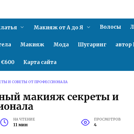
Волосы
Л
латья
Макияж от А до Я
тела
Макияж
Мода
Шугаринг
автор 
о €600
Карта сайта
ЕТЫ И СОВЕТЫ ОТ ПРОФЕССИОНАЛА
ный макияж секреты и
ионала
НА ЧТЕНИЕ
ПРОСМОТРОВ
11 мин
4