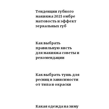
Тенденции губного
макияжа 2021 омбре
матовость и эффект
зеркальных губ
Как выбрать
правильную кисть
для макияжа советы и
рекомендации
Как выбрать тушь для
ресниц в зависимости
от типа и окраски
Какая одежда на зиму