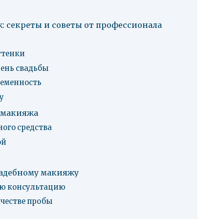
 секреты и советы от профессионала
ттенки
день свадьбы
ременность
у
 макияжа
ого средства
ой
вадебному макияжу
ую консультацию
честве пробы