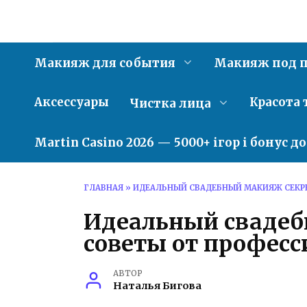
Перейти
к
содержанию
Макияж для события
Макияж под п
Аксессуары
Красота 
Чистка лица
Martin Casino 2026 — 5000+ ігор і бонус д
ГЛАВНАЯ
»
ИДЕАЛЬНЫЙ СВАДЕБНЫЙ МАКИЯЖ СЕКР
Идеальный свадеб
советы от професс
АВТОР
Наталья Бигова