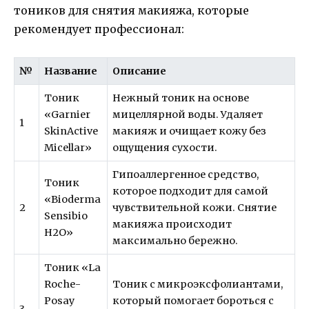
тоников для снятия макияжа, которые
рекомендует профессионал:
№
Название
Описание
Тоник
Нежный тоник на основе
«Garnier
мицеллярной воды. Удаляет
1
SkinActive
макияж и очищает кожу без
Micellar»
ощущения сухости.
Гипоаллергенное средство,
Тоник
которое подходит для самой
«Bioderma
2
чувствительной кожи. Снятие
Sensibio
макияжа происходит
H2O»
максимально бережно.
Тоник «La
Roche-
Тоник с микроэксфолиантами,
Posay
который помогает бороться с
3