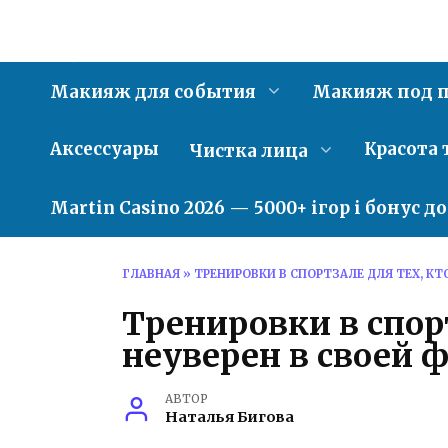
Перейти
к
содержанию
Макияж для события
Макияж под п
Аксессуары
Красота 
Чистка лица
Martin Casino 2026 — 5000+ ігор і бонус д
ГЛАВНАЯ
»
ТРЕНИРОВКИ В СПОРТЗАЛЕ ДЛЯ ТЕХ, КТ
Тренировки в спорт
неуверен в своей 
АВТОР
Наталья Бигова