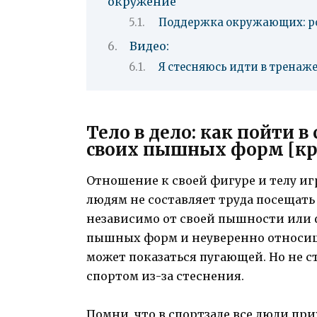
окружение
Поддержка окружающих: ро
Видео:
Я стесняюсь идти в тренаже
Тело в дело: как пойти в
своих пышных форм [кра
Отношение к своей фигуре и телу и
людям не составляет труда посещать
независимо от своей пышности или 
пышных форм и неуверенно относишьс
может показаться пугающей. Но не с
спортом из-за стеснения.
Помни, что в спортзале все люди пр