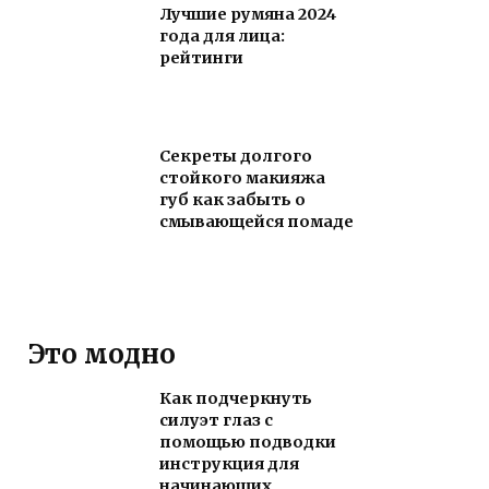
Лучшие румяна 2024
года для лица:
рейтинги
Секреты долгого
стойкого макияжа
губ как забыть о
смывающейся помаде
Это модно
Как подчеркнуть
силуэт глаз с
помощью подводки
инструкция для
начинающих