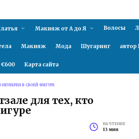
Волосы
Л
латья
Макияж от А до Я
тела
Макияж
Мода
Шугаринг
автор 
о €600
Карта сайта
О НЕУВЕРЕН В СВОЕЙ ФИГУРЕ
зале для тех, кто
фигуре
НА ЧТЕНИЕ
13 мин