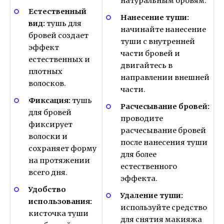
натуральным бровям.
Естественный
Нанесение туши:
вид:
тушь для
начинайте нанесение
бровей создает
туши с внутренней
эффект
части бровей и
естественных и
двигайтесь в
плотных
направлении внешней
волосков.
части.
Фиксация:
тушь
Расчесывание бровей:
для бровей
проводите
фиксирует
расчесывание бровей
волоски и
после нанесения туши
сохраняет форму
для более
на протяжении
естественного
всего дня.
эффекта.
Удобство
Удаление туши:
использования:
используйте средство
кисточка туши
для снятия макияжа