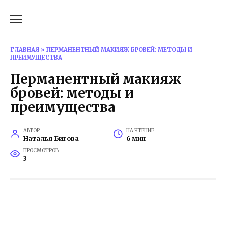
Перейти
к
содержанию
ГЛАВНАЯ
»
ПЕРМАНЕНТНЫЙ МАКИЯЖ БРОВЕЙ: МЕТОДЫ И
ПРЕИМУЩЕСТВА
Перманентный макияж
бровей: методы и
преимущества
АВТОР
НА ЧТЕНИЕ
Наталья Бигова
6 мин
ПРОСМОТРОВ
3