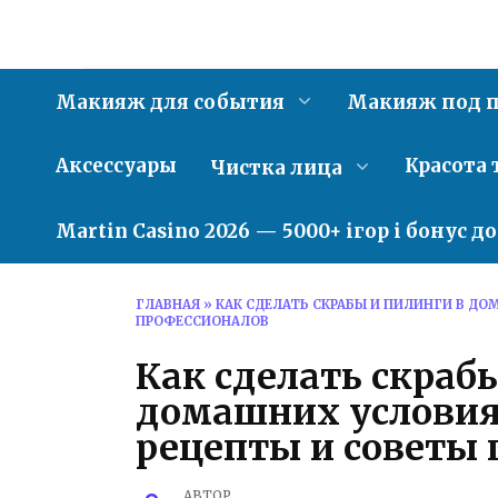
Перейти
к
содержанию
Макияж для события
Макияж под п
Аксессуары
Красота 
Чистка лица
Martin Casino 2026 — 5000+ ігор і бонус д
ГЛАВНАЯ
»
КАК СДЕЛАТЬ СКРАБЫ И ПИЛИНГИ В Д
ПРОФЕССИОНАЛОВ
Как сделать скраб
домашних условия
рецепты и советы
АВТОР