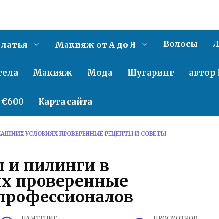
Волосы
Л
латья
Макияж от А до Я
тела
Макияж
Мода
Шугаринг
автор 
о €600
Карта сайта
ОМАШНИХ УСЛОВИЯХ ПРОВЕРЕННЫЕ РЕЦЕПТЫ И СОВЕТЫ
ы и пилинги в
х проверенные
 профессионалов
НА ЧТЕНИЕ
ПРОСМОТРОВ