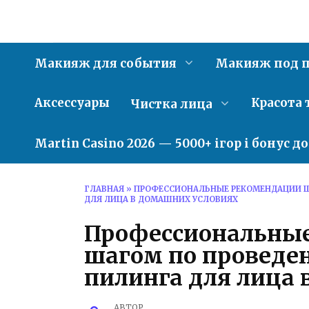
Перейти
к
содержанию
Макияж для события
Макияж под п
Аксессуары
Красота 
Чистка лица
Martin Casino 2026 — 5000+ ігор і бонус д
ГЛАВНАЯ
»
ПРОФЕССИОНАЛЬНЫЕ РЕКОМЕНДАЦИИ Ш
ДЛЯ ЛИЦА В ДОМАШНИХ УСЛОВИЯХ
Профессиональные
шагом по проведе
пилинга для лица
АВТОР