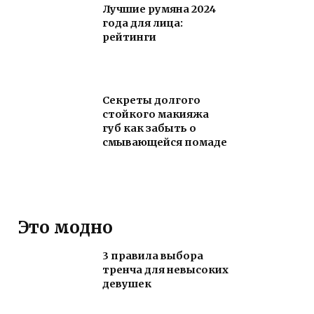
Лучшие румяна 2024
года для лица:
рейтинги
Секреты долгого
стойкого макияжа
губ как забыть о
смывающейся помаде
Это модно
3 правила выбора
тренча для невысоких
девушек