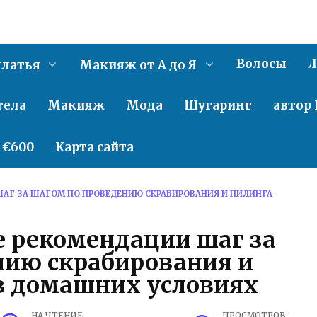
Волосы
Л
латья
Макияж от А до Я
тела
Макияж
Мода
Шугаринг
автор 
о €600
Карта сайта
АГ ЗА ШАГОМ ПО ПРОВЕДЕНИЮ СКРАБИРОВАНИЯ И ПИЛИНГА
 рекомендации шаг за
нию скрабирования и
 в домашних условиях
НА ЧТЕНИЕ
ПРОСМОТРОВ