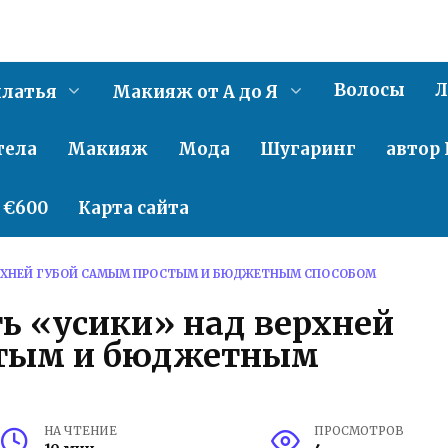
Волосы
Л
латья
Макияж от А до Я
тела
Макияж
Мода
Шугаринг
автор 
о €600
Карта сайта
ВЕРХНЕЙ ГУБОЙ САМЫМ ПРОСТЫМ И БЮДЖЕТНЫМ СПОСОБОМ
ть «усики» над верхней
стым и бюджетным
НА ЧТЕНИЕ
ПРОСМОТРОВ