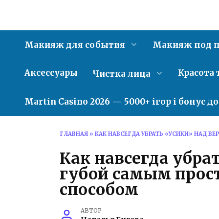
Перейти
к
содержанию
Макияж для события
Макияж под п
Аксессуары
Красота 
Чистка лица
Martin Casino 2026 — 5000+ ігор і бонус д
ГЛАВНАЯ
»
КАК НАВСЕГДА УБРАТЬ «УСИКИ» НАД 
Как навсегда убра
губой самым про
способом
АВТОР