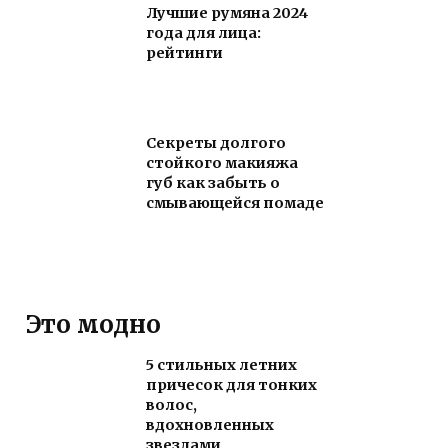
Лучшие румяна 2024
года для лица:
рейтинги
Секреты долгого
стойкого макияжа
губ как забыть о
смывающейся помаде
Это модно
5 стильных летних
причесок для тонких
волос,
вдохновленных
звездами