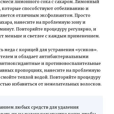
 смеси лимонного сока с сахаром. Лимонный
, которые способствуют отбеливанию и
является отличным эксфолиантом. Просто
ахара, нанесите на проблемную зону и
 минут. Повторяйте процедуру регулярно, и
ут меньше и светлее с каждым применением.
сь меда с корицей для устранения «усиков».
ителем и обладает антибактериальными
т антиоксидантные и противовоспалительные
 равных пропорциях, нанесите на проблемную
ом смойте теплой водой. Повторяйте процедуру
остью избавиться от нежелательных волосков.
ванием любых средств для удаления
вать их на маленьком участке кожи, чтобы