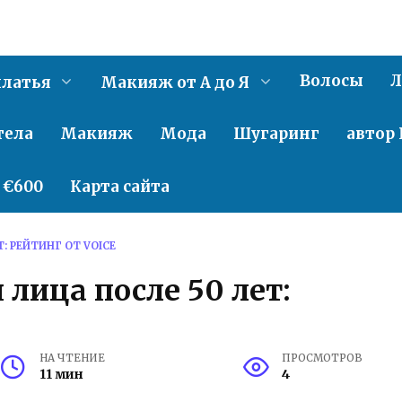
Волосы
Л
латья
Макияж от А до Я
тела
Макияж
Мода
Шугаринг
автор 
о €600
Карта сайта
: РЕЙТИНГ ОТ VOICE
лица после 50 лет:
НА ЧТЕНИЕ
ПРОСМОТРОВ
11 мин
4