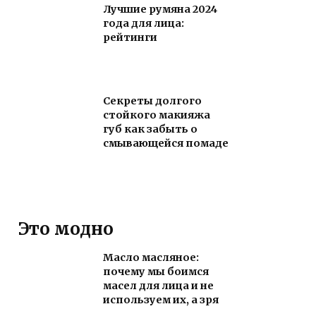
Лучшие румяна 2024
года для лица:
рейтинги
Секреты долгого
стойкого макияжа
губ как забыть о
смывающейся помаде
Это модно
Масло масляное:
почему мы боимся
масел для лица и не
используем их, а зря