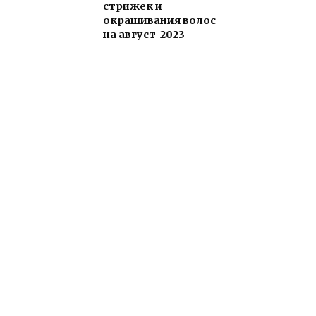
стрижек и
окрашивания волос
на август-2023