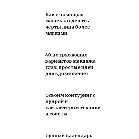
Как с помощью
макияжа сделать
черты лица более
мягкими
40 потрясающих
вариантов макияжа
глаз: простые идеи
для вдохновения
Освоим контуринг с
пудрой и
хайлайтером техники
и советы
Лунный календарь