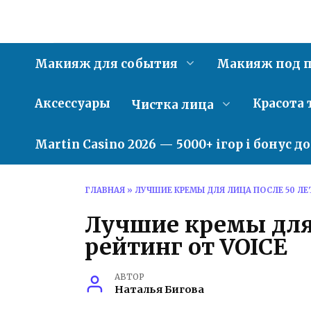
Перейти
к
содержанию
Макияж для события
Макияж под п
Аксессуары
Красота 
Чистка лица
Martin Casino 2026 — 5000+ ігор і бонус д
ГЛАВНАЯ
»
ЛУЧШИЕ КРЕМЫ ДЛЯ ЛИЦА ПОСЛЕ 50 ЛЕТ
Лучшие кремы для 
рейтинг от VOICE
АВТОР
Наталья Бигова