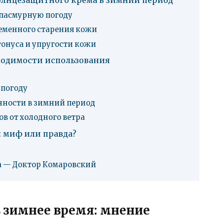
лнцезащитного крема в зимний период
 пасмурную погоду
еменного старения кожи
тонуса и упругости кожи
ходимости использования
й
 погоду
нности в зимний период
в от холодного ветра
 миф или правда?
а — Доктор Комаровский
 зимнее время: мнение