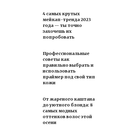
4 самых крутых
мейкап-тренда 2023
года — ты точно
захочешь их
попробовать
Профессиональные
советы как
правильно выбрать и
использовать
праймер под свой тип
кожи
От жареного каштана
до уютного блонда: 8
самых модных
оттенков волос этой
осени