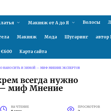
Волосы
Л
латья
Макияж от А до Я
тела
Макияж
Мода
Шугаринг
автор 
о €600
Карта сайта
О НАНОСИТЬ И ЗИМОЙ — МИФ МНЕНИЕ ЭКСПЕРТОВ
рем всегда нужно
 — миф Мнение
НА ЧТЕНИЕ
ПРОСМОТРОВ