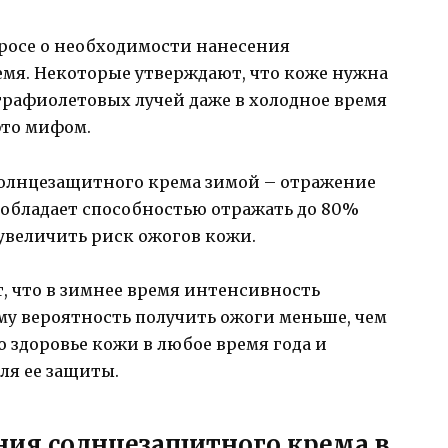
просе о необходимости нанесения
емя. Некоторые утверждают, что коже нужна
трафиолетовых лучей даже в холодное время
 это мифом.
солнцезащитного крема зимой – отражение
г обладает способностью отражать до 80%
увеличить риск ожогов кожи.
, что в зимнее время интенсивность
му вероятность получить ожоги меньше, чем
о здоровье кожи в любое время года и
ля ее защиты.
ия солнцезащитного крема в