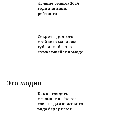
Лучшие румяна 2024
года для лица:
рейтинги
Секреты долгого
стойкого макияжа
губ как забыть о
смывающейся помаде
Это модно
Как выглядеть
стройнее на фото:
советы для красивого
вида бедер и ног