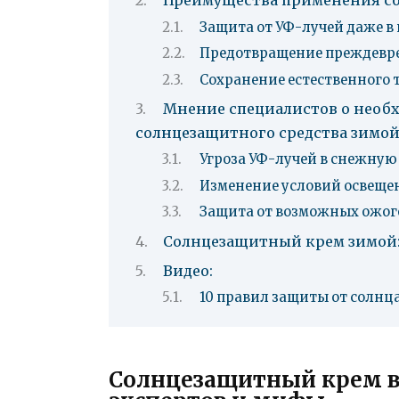
Преимущества применения со
Защита от УФ-лучей даже в
Предотвращение преждевр
Сохранение естественного 
Мнение специалистов о необ
солнцезащитного средства зимо
Угроза УФ-лучей в снежную
Изменение условий освеще
Защита от возможных ожого
Солнцезащитный крем зимой:
Видео:
10 правил защиты от солнц
Солнцезащитный крем в