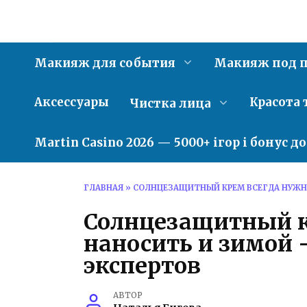
Перейти
к
содержанию
Макияж для события
Макияж под п
Аксессуары
Красота 
Чистка лица
Martin Casino 2026 — 5000+ ігор і бонус д
ГЛАВНАЯ
»
СОЛНЦЕЗАЩИТНЫЙ КРЕМ ВСЕГДА НУЖН
Солнцезащитный к
наносить и зимой
экспертов
АВТОР