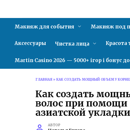
Перейти
к
содержанию
Макияж для события
Макияж под п
Аксессуары
Красота 
Чистка лица
Martin Casino 2026 — 5000+ ігор і бонус д
ГЛАВНАЯ
»
КАК СОЗДАТЬ МОЩНЫЙ ОБЪЕМ У КОРНЕ
Как создать мощн
волос при помощи 
азиатской укладк
АВТОР