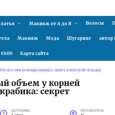
Волосы
Л
латья
Макияж от А до Я
тела
Макияж
Мода
Шугаринг
автор 
о €600
Карта сайта
Й ВОЛОС ПРИ ПОМОЩИ КРАБИКА: СЕКРЕТ АЗИАТСКОЙ УКЛАДКИ
ый объем у корней
крабика: секрет
и
НА ЧТЕНИЕ
ПРОСМОТРОВ