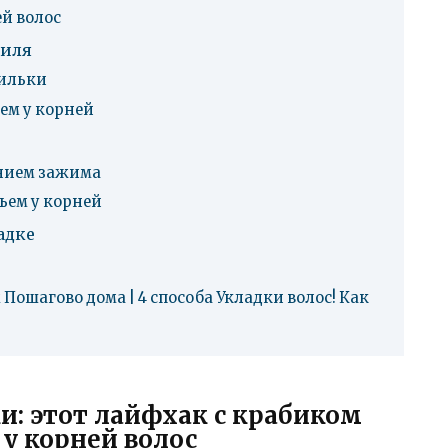
й волос
тиля
пильки
ем у корней
анием зажима
ъем у корней
адке
Пошагово дома | 4 способа Укладки волос! Как
и: этот лайфхак с крабиком
у корней волос