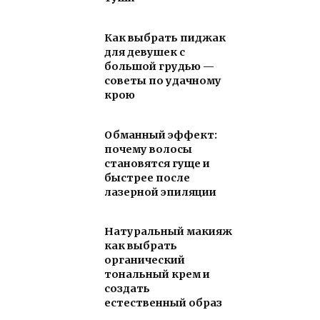
Как выбрать пиджак
для девушек с
большой грудью —
советы по удачному
крою
Обманный эффект:
почему волосы
становятся гуще и
быстрее после
лазерной эпиляции
Натуральный макияж
как выбрать
органический
тональный крем и
создать
естественный образ