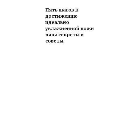
Пять шагов к
достижению
идеально
увлажненной кожи
лица секреты и
советы