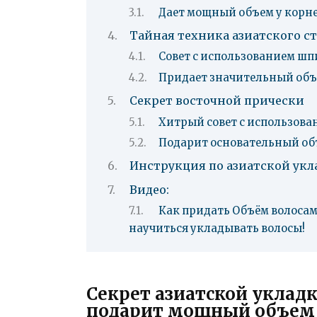
Дает мощный объем у корне
Тайная техника азиатского с
Совет с использованием ш
Придает значительный объ
Секрет восточной прически
Хитрый совет с использов
Подарит основательный об
Инструкция по азиатской укл
Видео:
Как придать Объём волосам 
научиться укладывать волосы!
Секрет азиатской укладк
подарит мощный объем 