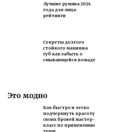
Лучшие румяна 2024
года для лица:
рейтинги
Секреты долгого
стойкого макияжа
губ как забыть о
смывающейся помаде
Это модно
Как быстро и легко
подчеркнуть красоту
своих бровей мастер-
класс по применению
туши