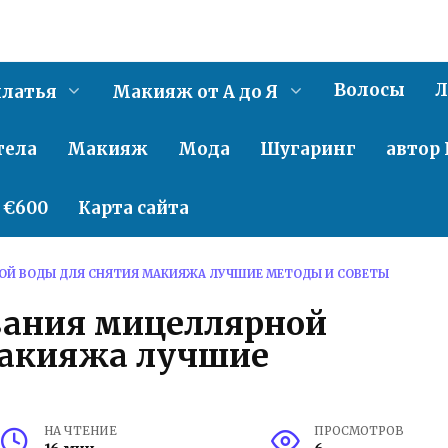
Волосы
Л
латья
Макияж от А до Я
тела
Макияж
Мода
Шугаринг
автор 
о €600
Карта сайта
ОЙ ВОДЫ ДЛЯ СНЯТИЯ МАКИЯЖА ЛУЧШИЕ МЕТОДЫ И СОВЕТЫ
вания мицеллярной
макияжа лучшие
НА ЧТЕНИЕ
ПРОСМОТРОВ