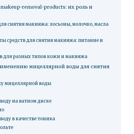
makeup-removal-products: их роль и
ля снятия макияжа: лосьоны, молочко, масла
ы средств для снятия макияжа: питание и
в для разных типов кожи и макияжа
рименению мицеллярной воды для снятия
ку мицеллярной воды
воду на ватном диске
но
оду в качестве тоника
кольте