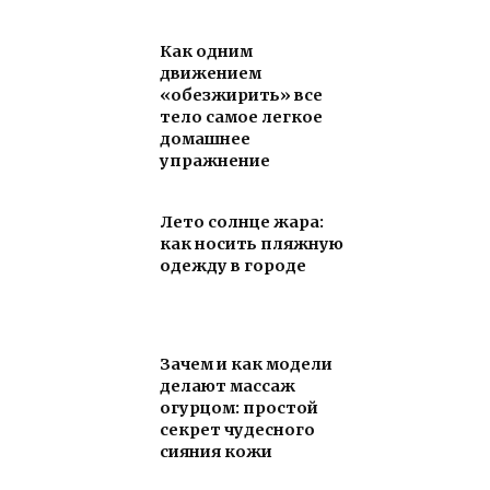
Как одним
движением
«обезжирить» все
тело самое легкое
домашнее
упражнение
Лето солнце жара:
как носить пляжную
одежду в городе
Зачем и как модели
делают массаж
огурцом: простой
секрет чудесного
сияния кожи