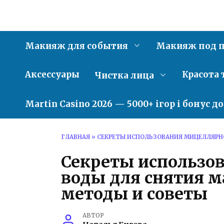
Перейти
к
содержанию
Макияж для события
Макияж под п
Аксессуары
Красота 
Чистка лица
Martin Casino 2026 — 5000+ ігор і бонус д
ГЛАВНАЯ
»
СЕКРЕТЫ ИСПОЛЬЗОВАНИЯ МИЦЕЛЛЯРН
Секреты использо
воды для снятия 
методы и советы
АВТОР