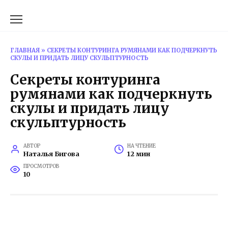
Перейти
к
содержанию
ГЛАВНАЯ
»
СЕКРЕТЫ КОНТУРИНГА РУМЯНАМИ КАК ПОДЧЕРКНУТЬ
СКУЛЫ И ПРИДАТЬ ЛИЦУ СКУЛЬПТУРНОСТЬ
Секреты контуринга
румянами как подчеркнуть
скулы и придать лицу
скульптурность
АВТОР
НА ЧТЕНИЕ
Наталья Бигова
12 мин
ПРОСМОТРОВ
10