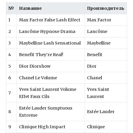
№
Название
Производитель
1
Max Factor False Lash Effect
Max Factor
2
Lancôme Hypnose Drama
Lancôme
3
Maybelline Lash Sensational
Maybelline
4
Benefit They’re Real!
Benefit
5
Dior Diorshow
Dior
6
Chanel Le Volume
Chanel
Yves Saint Laurent Volume
Yves Saint
7
Effet Faux Cils
Laurent
Estée Lauder Sumptuous
8
Estée Lauder
Extreme
9
Clinique High Impact
Clinique