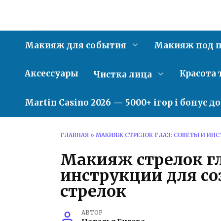
Перейти
к
содержанию
Макияж для события
Макияж под п
Аксессуары
Красота 
Чистка лица
Martin Casino 2026 — 5000+ ігор і бонус д
ГЛАВНАЯ
»
МАКИЯЖ СТРЕЛОК ГЛАЗ: СОВЕТЫ И ИН
Макияж стрелок гл
инструкции для с
стрелок
АВТОР