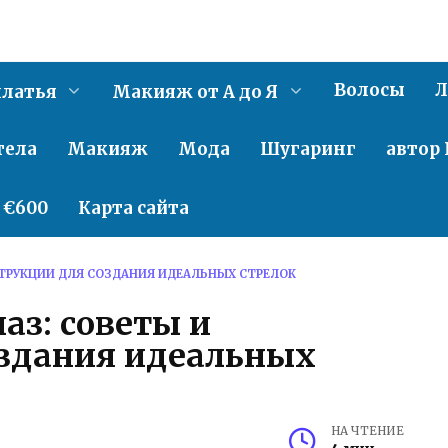
Волосы
Л
латья
Макияж от А до Я
тела
Макияж
Мода
Шугаринг
автор 
о €600
Карта сайта
СТРУКЦИИ ДЛЯ СОЗДАНИЯ ИДЕАЛЬНЫХ СТРЕЛОК
аз: советы и
оздания идеальных
НА ЧТЕНИЕ