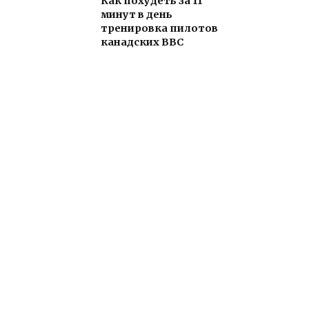
Как похудеть за 11
минут в день
тренировка пилотов
канадских ВВС