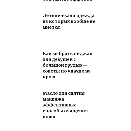
Летние ткани одежда
из которых вообще не
мнется
Как выбрать пиджак
для девушек с
большой грудью —
советы по удачному
крою
Масло для снятия
макияжа
эффективные
способы очищения
кожи