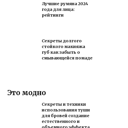
Лучшие румяна 2024
года для лица:
рейтинги
Секреты долгого
стойкого макияжа
губ как забыть о
смывающейся помаде
Это модно
Секреты и техники
использования туши
для бровей создание
естественного и
объемного эффекта