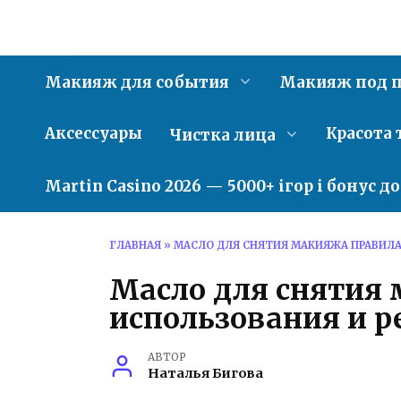
Перейти
к
содержанию
Макияж для события
Макияж под п
Аксессуары
Красота 
Чистка лица
Martin Casino 2026 — 5000+ ігор і бонус д
ГЛАВНАЯ
»
МАСЛО ДЛЯ СНЯТИЯ МАКИЯЖА ПРАВИЛ
Масло для снятия
использования и 
АВТОР
Наталья Бигова