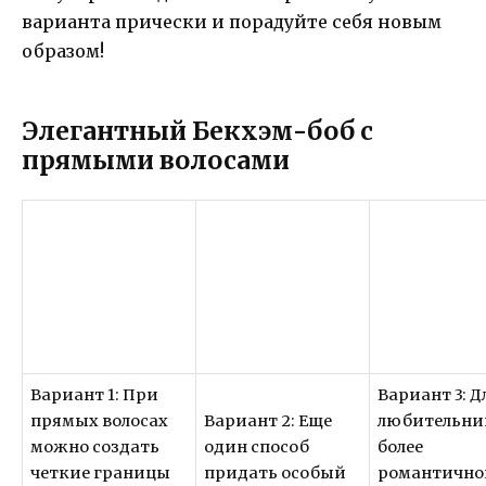
варианта прически и порадуйте себя новым
образом!
Элегантный Бекхэм-боб с
прямыми волосами
Вариант 1: При
Вариант 3: Д
прямых волосах
Вариант 2: Еще
любительни
можно создать
один способ
более
четкие границы
придать особый
романтично