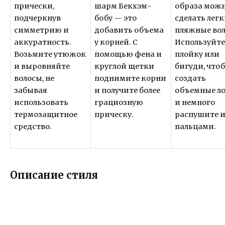
прически,
шарм Бекхэм-
образа мож
подчеркнув
бобу — это
сделать лег
симметрию и
добавить объема
пляжные во
аккуратность.
у корней. С
Используйт
Возьмите утюжок
помощью фена и
плойку или
и выровняйте
круглой щетки
бигуди, что
волосы, не
поднимите корни
создать
забывая
и получите более
объемные л
использовать
грациозную
и немного
термозащитное
прическу.
распушите 
средство.
пальцами.
Описание стиля