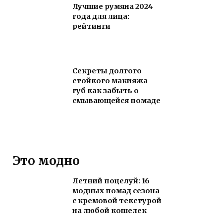
Лучшие румяна 2024
года для лица:
рейтинги
Секреты долгого
стойкого макияжа
губ как забыть о
смывающейся помаде
Это модно
Летний поцелуй: 16
модных помад сезона
с кремовой текстурой
на любой кошелек