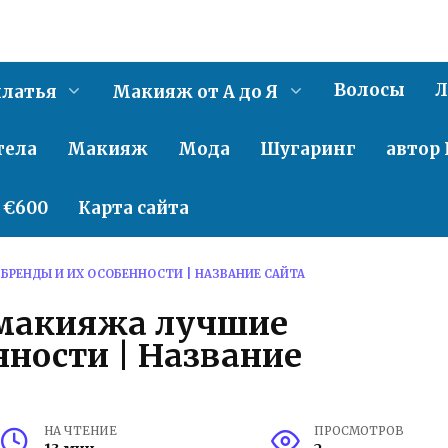
Волосы
Л
латья
Макияж от А до Я
тела
Макияж
Мода
Шугаринг
автор 
о €600
Карта сайта
БРЕНДЫ И ИХ ОСОБЕННОСТИ | НАЗВАНИЕ САЙТА
 макияжа лучшие
нности | Название
НА ЧТЕНИЕ
ПРОСМОТРОВ