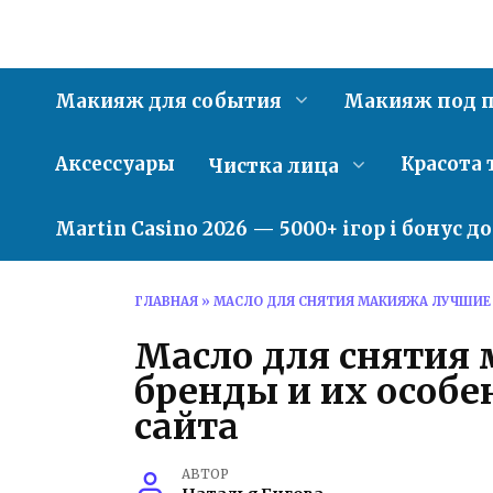
Перейти
к
содержанию
Макияж для события
Макияж под п
Аксессуары
Красота 
Чистка лица
Martin Casino 2026 — 5000+ ігор і бонус д
ГЛАВНАЯ
»
МАСЛО ДЛЯ СНЯТИЯ МАКИЯЖА ЛУЧШИЕ 
Масло для снятия
бренды и их особе
сайта
АВТОР