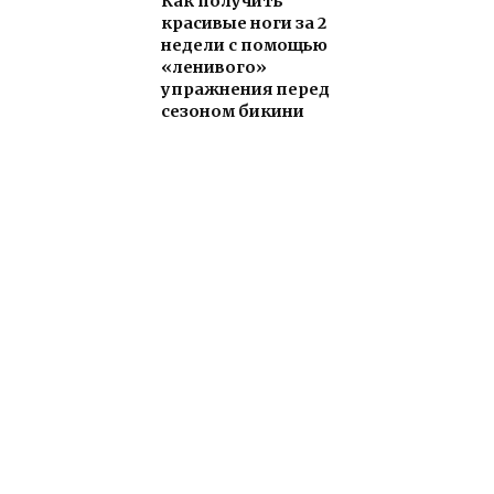
Как получить
красивые ноги за 2
недели с помощью
«ленивого»
упражнения перед
сезоном бикини