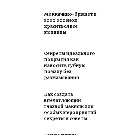
Моккачино-брюнет в
этот оттенок
краситься все
модницы
Секреты идеального
покрытия как
наносить губную
помаду без
размазывания
Как создать
впечатляющий
глазной макияж для
особых мероприятий
секреты и советы